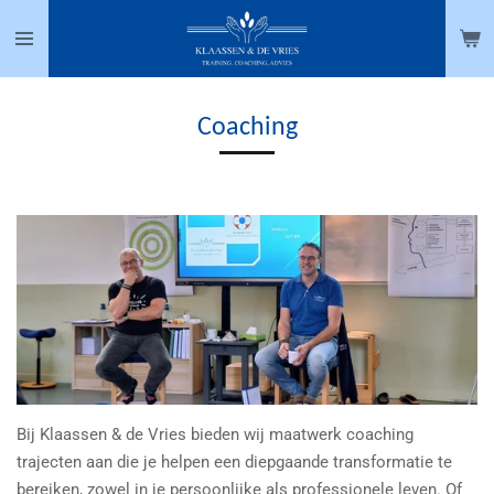
Ga
direct
naar
de
Coaching
hoofdinhoud
Bij Klaassen & de Vries bieden wij maatwerk coaching
trajecten aan die je helpen een diepgaande transformatie te
bereiken, zowel in je persoonlijke als professionele leven. Of