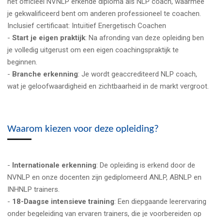
het officieel NVNLP erkende diploma als NLP coach, waarmee
je gekwalificeerd bent om anderen professioneel te coachen.
Inclusief certificaat: Intuïtief Energetisch Coachen
-
Start je eigen praktijk
: Na afronding van deze opleiding ben
je volledig uitgerust om een eigen coachingspraktijk te
beginnen.
-
Branche erkenning
: Je wordt geaccrediteerd NLP coach,
wat je geloofwaardigheid en zichtbaarheid in de markt vergroot.
Waarom kiezen voor deze opleiding?
-
Internationale erkenning
: De opleiding is erkend door de
NVNLP en onze docenten zijn gediplomeerd ANLP, ABNLP en
INHNLP trainers.
-
18-Daagse intensieve training
: Een diepgaande leerervaring
onder begeleiding van ervaren trainers, die je voorbereiden op